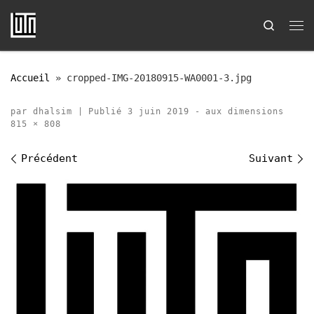
Passer au contenu
Search
Me
Accueil
»
cropped-IMG-20180915-WA0001-3.jpg
par
dhalsim
|
Publié
3 juin 2019
-
aux dimensions
815 × 808
Navigation des images
Précédent
Suivant