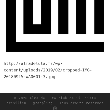
http://almadeluta.fr/wp-
content/uploads/2019/02/cropped-IMG-
20180915-WA0001-3.jpg
© 2026
Alma de Luta club de jiu jistu
brésilien - grappling
– Tous droits réservés