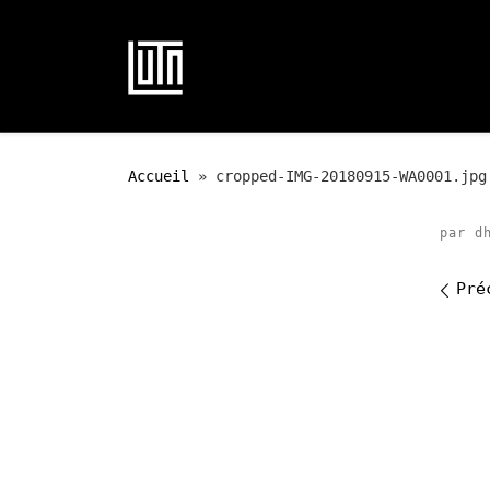
Passer au contenu
Accueil
»
cropped-IMG-20180915-WA0001.jpg
par
d
Na
Pré