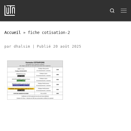
Passer au contenu
Search
Me
Accueil
»
fiche cotisation-2
par
dhalsim
|
Publié
20 août 2025