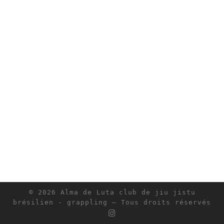
© 2026
Alma de Luta club de jiu jistu
brésilien - grappling
– Tous droits réservés