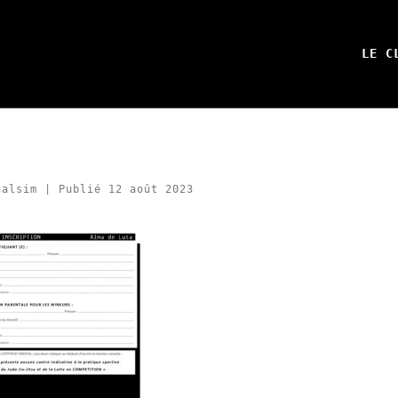
LE C
halsim
|
Publié
12 août 2023