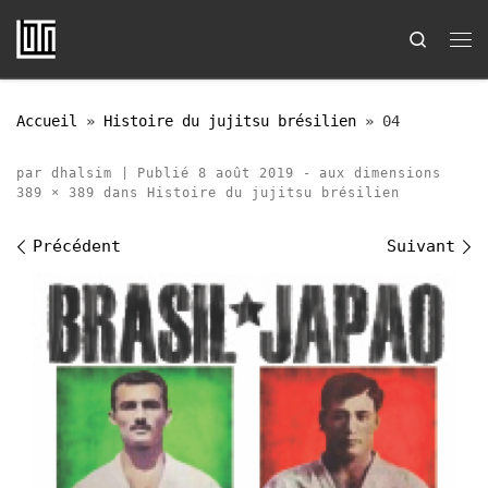
Passer au contenu
Search
Me
Accueil
»
Histoire du jujitsu brésilien
»
04
par
dhalsim
|
Publié
8 août 2019
-
aux dimensions
389 × 389
dans
Histoire du jujitsu brésilien
Navigation des images
Précédent
Suivant