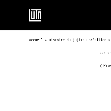
Passer au contenu
Accueil
»
Histoire du jujitsu brésilien
»
par
d
Na
Pré