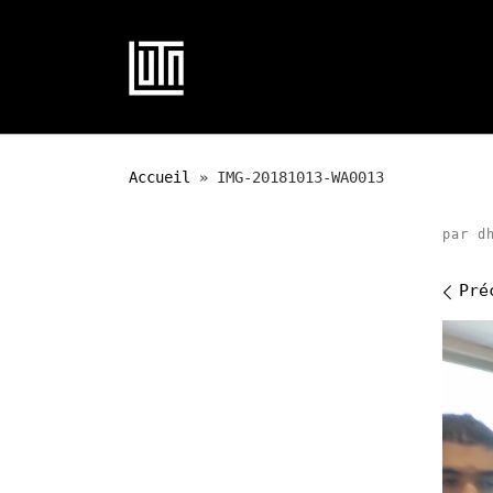
Passer au contenu
Accueil
»
IMG-20181013-WA0013
par
d
Na
Pré