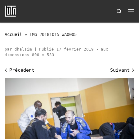
Passer au contenu
Search
Me
Accueil
»
IMG-20181015-WA0005
par
dhalsim
|
Publié
17 février 2019
-
aux
dimensions
800 × 533
Navigation des images
Précédent
Suivant