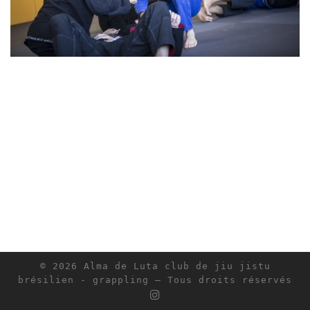
© 2026
Alma de Luta club de jiu jistu
brésilien - grappling
– Tous droits réservés