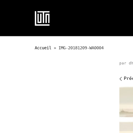
Passer au contenu
Accueil
»
IMG-20181209-WA0004
par
d
Na
Pré