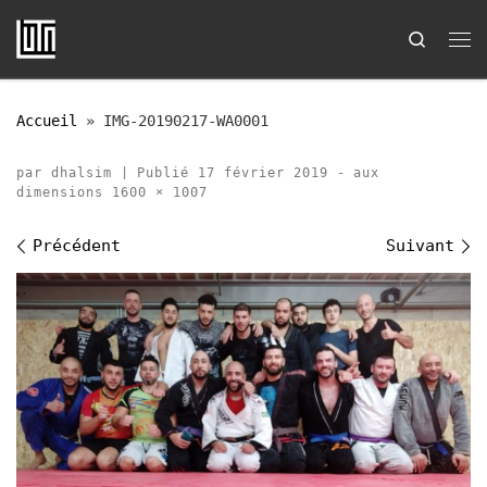
Passer au contenu
Search
Me
Accueil
»
IMG-20190217-WA0001
par
dhalsim
|
Publié
17 février 2019
-
aux
dimensions
1600 × 1007
Navigation des images
Précédent
Suivant