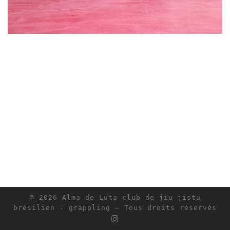
© 2026
Alma de Luta club de jiu jistu
brésilien - grappling
– Tous droits réservés