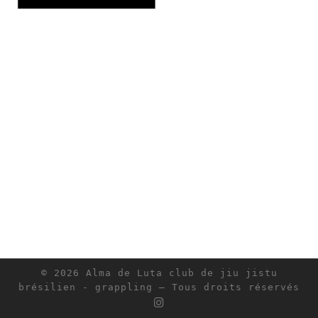
© 2026
Alma de Luta club de jiu jistu
brésilien - grappling
– Tous droits réservés