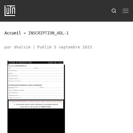
Passer au contenu
Search
Me
Accueil
»
INSCRIPTION_ADL-1
par
dhalsim
|
Publié
5 septembre 2023