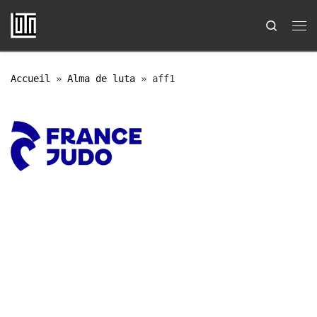
Passer au contenu
Search
Me
Accueil
»
Alma de luta
»
aff1