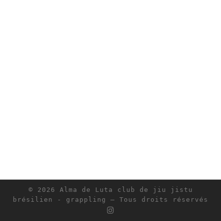
© 2026
Alma de Luta club de jiu jistu
brésilien - grappling
– Tous droits réservés