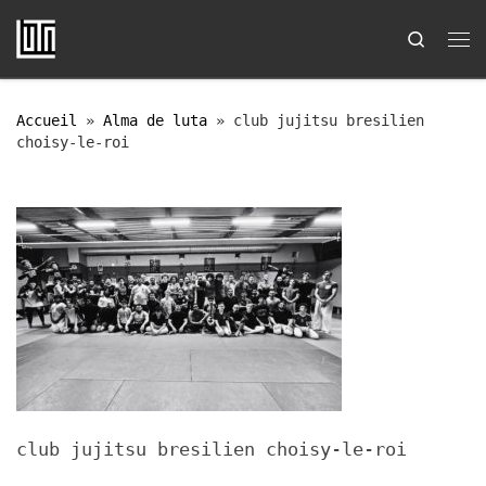
Passer au contenu
Search
Me
Accueil
»
Alma de luta
»
club jujitsu bresilien
choisy-le-roi
club jujitsu bresilien choisy-le-roi