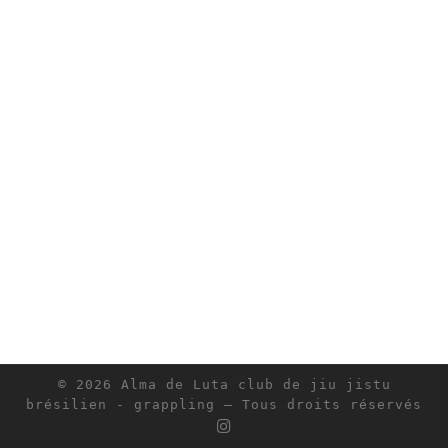
© 2026
Alma de Luta club de jiu jistu
brésilien - grappling
– Tous droits réservés