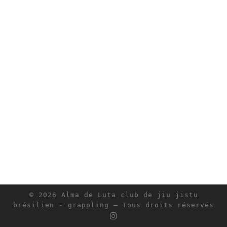
© 2026
Alma de Luta club de jiu jistu
brésilien - grappling
– Tous droits réservés