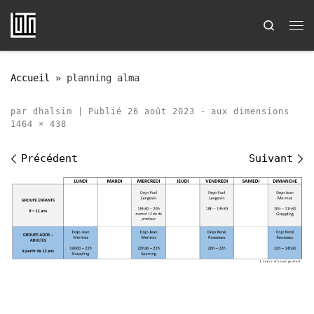
Passer au contenu
Search
Me
Accueil
»
planning alma
par
dhalsim
|
Publié
26 août 2023
-
aux dimensions
1464 × 438
Navigation des images
Précédent
Suivant