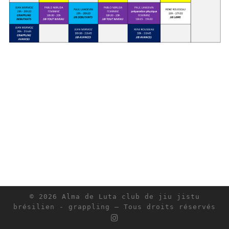
© 2026
Alma de Luta club de jiu jistu
brésilien - grappling
– Tous droits réservés