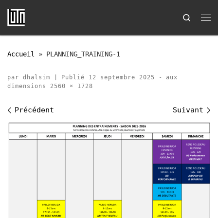
Passer au contenu
Search
Me
Accueil
»
PLANNING_TRAINING-1
par
dhalsim
|
Publié
12 septembre 2025
-
aux
dimensions
2560 × 1728
Navigation des images
Précédent
Suivant