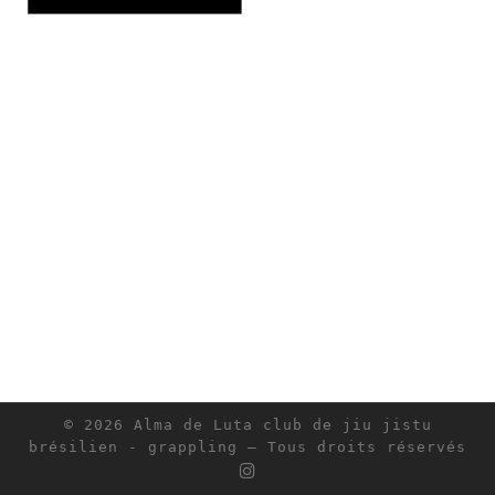
© 2026
Alma de Luta club de jiu jistu
brésilien - grappling
– Tous droits réservés