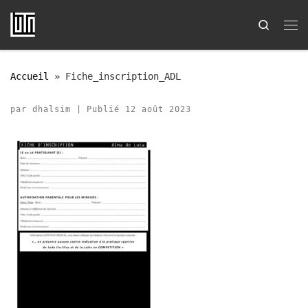
Passer au contenu
Search
Me
Accueil
»
Fiche_inscription_ADL
par
dhalsim
|
Publié
12 août 2023