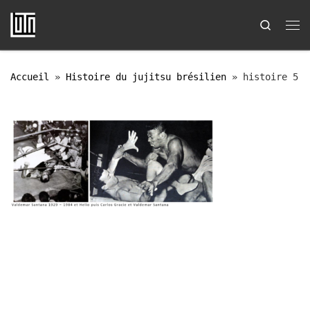
Passer au contenu
Search
Me
Accueil
»
Histoire du jujitsu brésilien
»
histoire 5