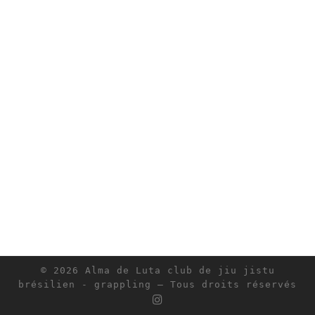
© 2026
Alma de Luta club de jiu jistu
brésilien - grappling
– Tous droits réservés