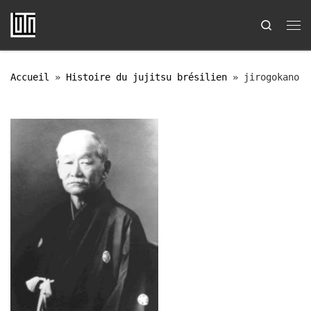
Passer au contenu
Search
Me
Accueil
»
Histoire du jujitsu brésilien
»
jirogokano