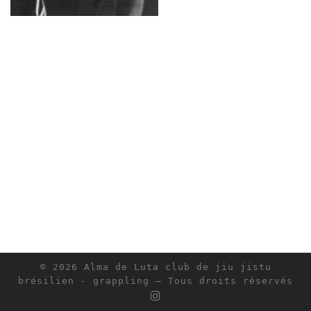
© 2026
Alma de Luta club de jiu jistu
brésilien - grappling
– Tous droits réservés