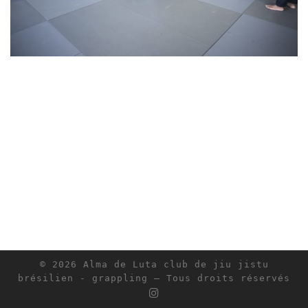
© 2026
Alma de Luta club de jiu jistu
brésilien - grappling
– Tous droits réservés