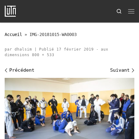
Passer au contenu
Search
Me
Accueil
»
IMG-20181015-WA0003
par
dhalsim
|
Publié
17 février 2019
-
aux
dimensions
800 × 533
Navigation des images
Précédent
Suivant