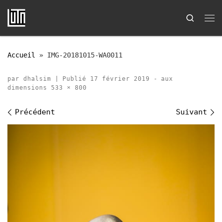
Passer au contenu
Search
Me
Accueil
»
IMG-20181015-WA0011
par
dhalsim
|
Publié
17 février 2019
-
aux
dimensions
533 × 800
Navigation des images
Précédent
Suivant