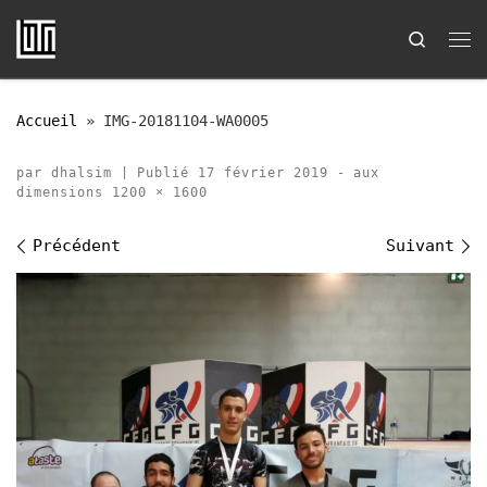
Passer au contenu
Search
Me
Accueil
»
IMG-20181104-WA0005
par
dhalsim
|
Publié
17 février 2019
-
aux
dimensions
1200 × 1600
Navigation des images
Précédent
Suivant