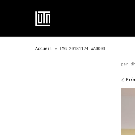
Passer au contenu
Accueil
»
IMG-20181124-WA0003
par
d
Na
Pré