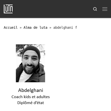
Passer au contenu
Search
Me
Accueil
»
Alma de luta
»
abdelghani f