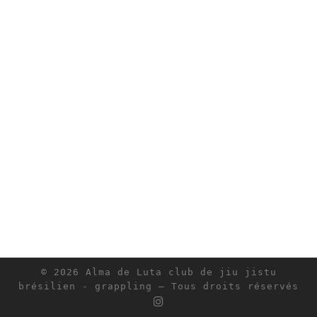
© 2026
Alma de Luta club de jiu jistu
brésilien - grappling
– Tous droits réservés