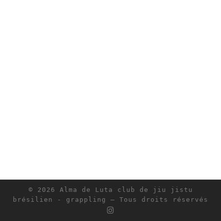
© 2026
Alma de Luta club de jiu jistu
brésilien - grappling
– Tous droits réservés