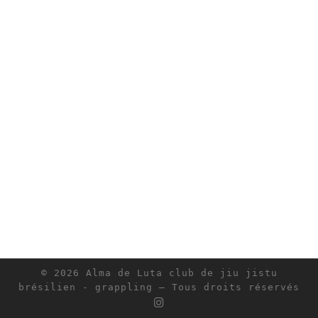
© 2026
Alma de Luta club de jiu jistu
brésilien - grappling
– Tous droits réservés