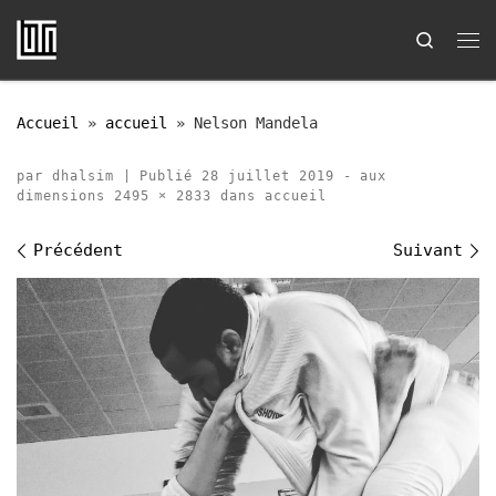
Passer au contenu
Search
Me
Accueil
»
accueil
»
Nelson Mandela
par
dhalsim
|
Publié
28 juillet 2019
-
aux
dimensions
2495 × 2833
dans
accueil
Navigation des images
Précédent
Suivant