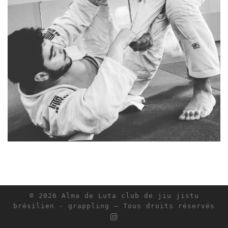
© 2026
Alma de Luta club de jiu jistu
brésilien - grappling
– Tous droits réservés