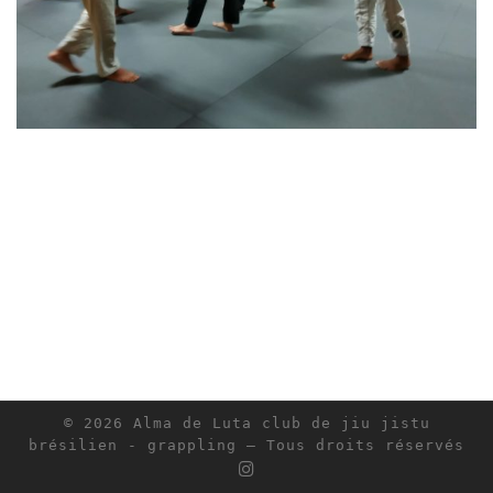
© 2026
Alma de Luta club de jiu jistu
brésilien - grappling
– Tous droits réservés