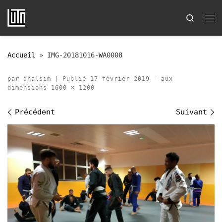
Passer au contenu
Search
Me
Accueil
»
IMG-20181016-WA0008
par
dhalsim
|
Publié
17 février 2019
-
aux
dimensions
1600 × 1200
Navigation des images
Précédent
Suivant