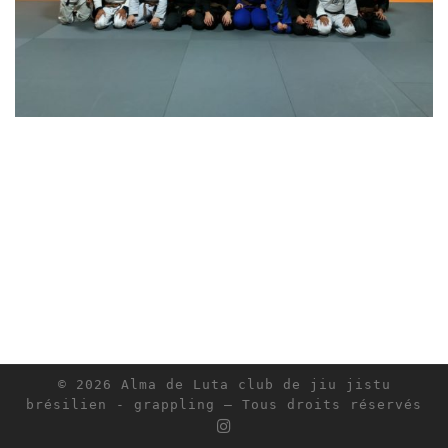
© 2026
Alma de Luta club de jiu jistu
brésilien - grappling
– Tous droits réservés