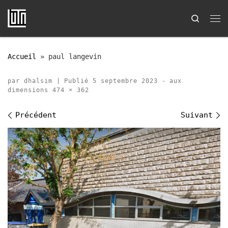
Passer au contenu
Search
Me
Accueil
»
paul langevin
par
dhalsim
|
Publié
5 septembre 2023
-
aux
dimensions
474 × 362
Navigation des images
Précédent
Suivant