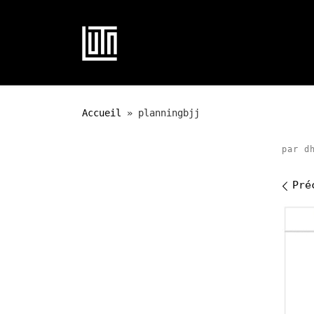
Passer au contenu
Accueil
»
planningbjj
par
d
Na
Pré