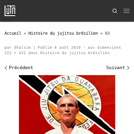
Passer au contenu
Search
Me
Accueil
»
Histoire du jujitsu brésilien
»
03
par
dhalsim
|
Publié
8 août 2019
-
aux dimensions
322 × 431
dans
Histoire du jujitsu brésilien
Navigation des images
Précédent
Suivant