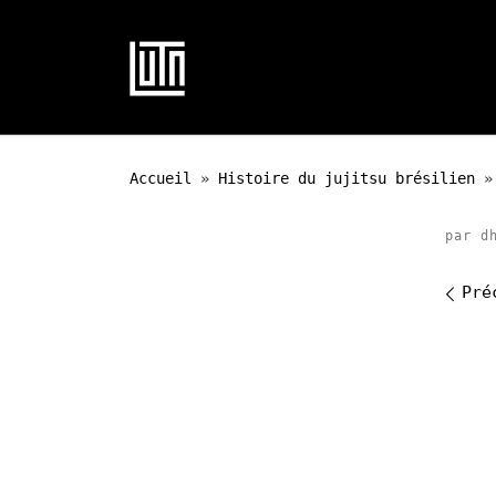
Passer au contenu
Accueil
»
Histoire du jujitsu brésilien
»
par
d
Na
Pré