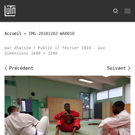
Passer au contenu
Search
Me
Accueil
»
IMG-20181202-WA0010
par
dhalsim
|
Publié
17 février 2019
-
aux
dimensions
1600 × 1200
Navigation des images
Précédent
Suivant