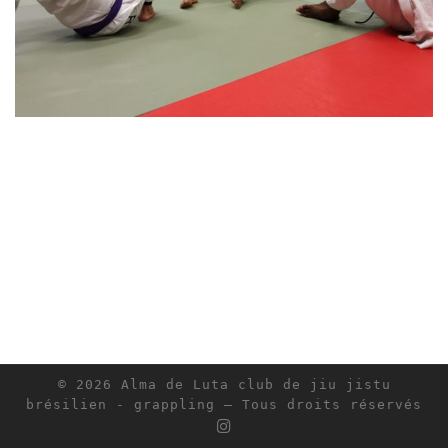
© 2026
Alma de Luta club de jiu jistu
brésilien - grappling
– Tous droits réservés