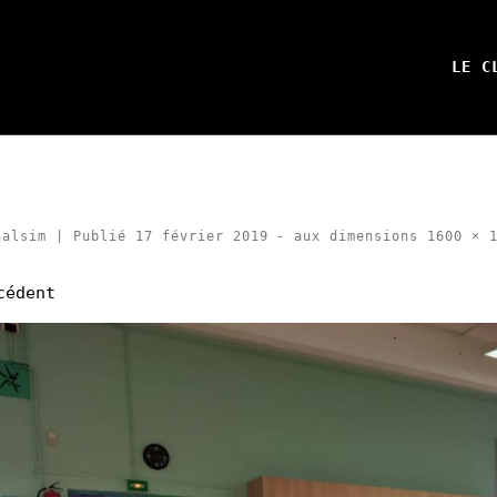
LE C
halsim
|
Publié
17 février 2019
-
aux dimensions
1600 × 1
vigation des images
cédent