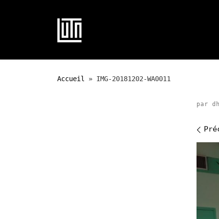
Passer au contenu
Accueil
»
IMG-20181202-WA0011
par
d
Na
Pré