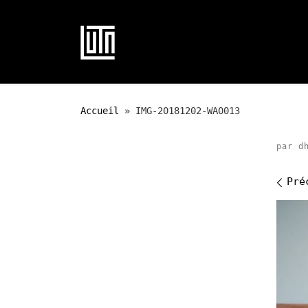
Passer au contenu
Accueil
»
IMG-20181202-WA0013
par
d
Na
Pré