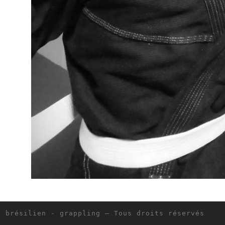
u brésilien - grappling
– Tous droits réservés