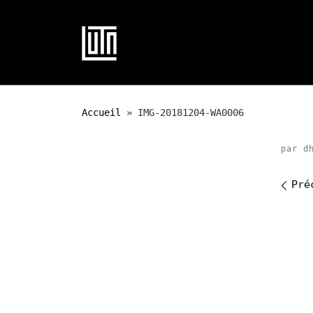
Passer au contenu
Accueil
»
IMG-20181204-WA0006
par
d
Na
Pré